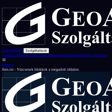
Cégünk
Hírek
Szolgáltatások
Applikáció
Referenciák
Munkalehetőségek
Elérhetőség
Így élünk mi
hu
en
de
llms.txt - Nincsenek blokkok a megadott oldalon.