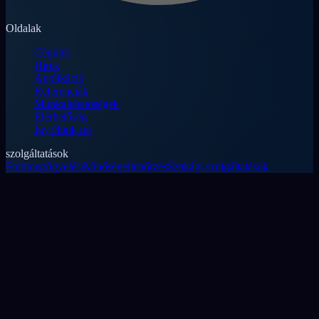
Oldalak
Cégünk
Hírek
Applikáció
Referenciák
Munkalehetőségek
Elérhetőség
Így élünk mi
szolgáltatások
Földmegfigyelési
Minőségellenőrzés
Szakági szolgáltatások